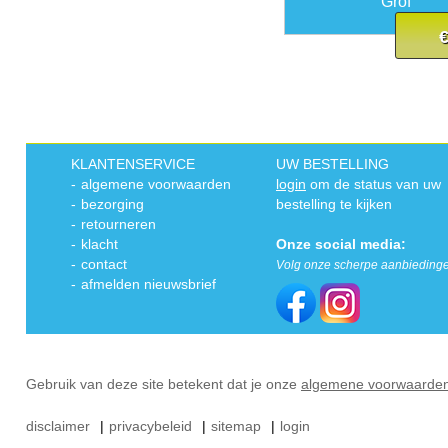
Grof
€
KLANTENSERVICE
UW BESTELLING
-
algemene voorwaarden
login
om de status van uw
-
bezorging
bestelling te kijken
-
retourneren
-
klacht
Onze social media:
-
contact
Volg onze scherpe aanbieding
-
afmelden nieuwsbrief
Gebruik van deze site betekent dat je onze
algemene voorwaarde
disclaimer
|
privacybeleid
|
sitemap
|
login