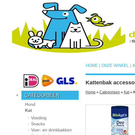
HOME
|
ONZE WINKEL
|
Kattenbak accessoi
Home
»
Categorieen
»
Kat
» K
-
CATEGORIEËN
Hond
Kat
Voeding
Snacks
Voer- en drinkbakken