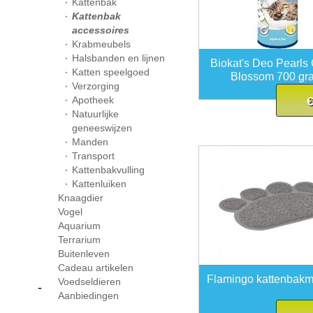
Kattenbak
Kattenbak
accessoires
Krabmeubels
Halsbanden en lijnen
Biokat's Deo Pearls 
Katten speelgoed
Blossom 700 gr
Verzorging
Apotheek
€
Natuurlijke
geneeswijzen
Manden
Transport
Kattenbakvulling
Kattenluiken
Knaagdier
Vogel
Aquarium
Terrarium
Buitenleven
Cadeau artikelen
Flamingo kattenbakm
Voedseldieren
-
Aanbiedingen