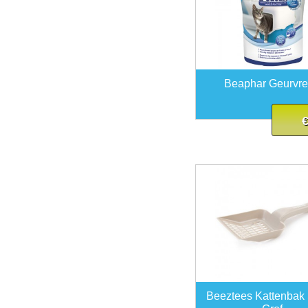
Beaphar Geurvre
€
Beeztees Kattenbak