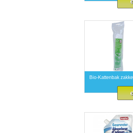
€
Bio-Kattenbak zakk
€