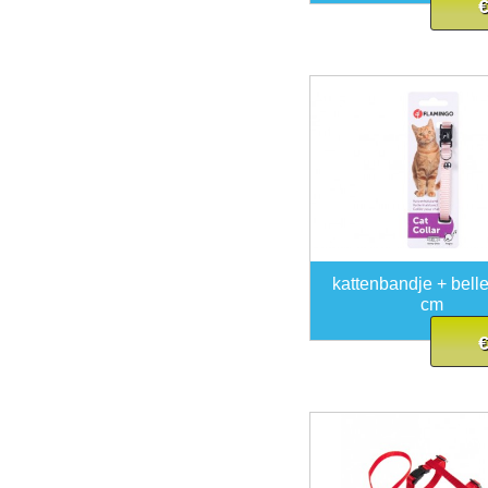
€
kattenbandje + belle
cm
€