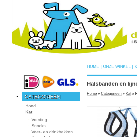
HOME
|
ONZE WINKEL
|
Halsbanden en lijn
Home
»
Categorieen
»
Kat
» H
-
CATEGORIEËN
Hond
Kat
Voeding
Snacks
Voer- en drinkbakken