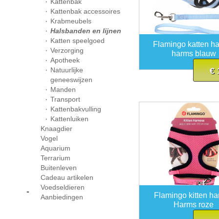
Kattenbak
Kattenbak accessoires
Krabmeubels
Halsbanden en lijnen
Katten speelgoed
Flamingo katten h
Verzorging
harms blauw
Apotheek
Natuurlijke
€ 
geneeswijzen
Manden
Transport
Kattenbakvulling
Kattenluiken
Knaagdier
Vogel
Aquarium
Terrarium
Buitenleven
Cadeau artikelen
Voedseldieren
-
Flamingo kitten h
Aanbiedingen
Harms roze