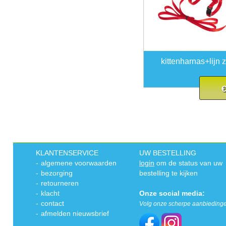
kittenharnas+lijn z
€
KLANTENSERVICE
UW BESTELLING
-
algemene voorwaarden
login
om de status van uw
-
bezorging
bestelling te kijken
-
retourneren
-
klacht
Onze social media:
-
contact
Volg onze scherpe aanbieding
-
afmelden nieuwsbrief