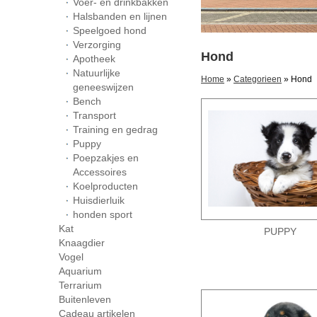
Voer- en drinkbakken
Halsbanden en lijnen
Speelgoed hond
Verzorging
Hond
Apotheek
Natuurlijke
Home
»
Categorieen
» Hond
geneeswijzen
Bench
Transport
Training en gedrag
Puppy
Poepzakjes en
Accessoires
Koelproducten
Huisdierluik
honden sport
Kat
PUPPY
Knaagdier
Vogel
Aquarium
Terrarium
Buitenleven
Cadeau artikelen