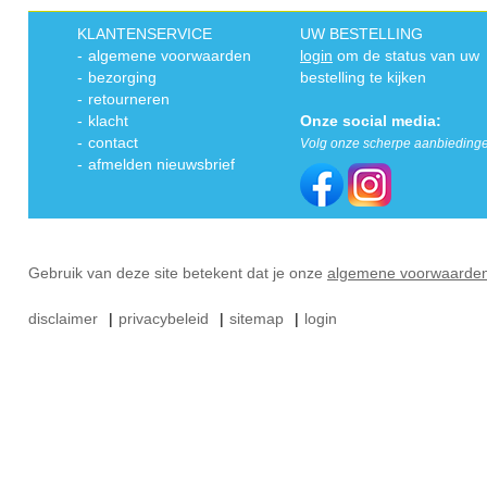
KLANTENSERVICE
UW BESTELLING
-
algemene voorwaarden
login
om de status van uw
-
bezorging
bestelling te kijken
-
retourneren
-
klacht
Onze social media:
-
contact
Volg onze scherpe aanbieding
-
afmelden nieuwsbrief
Gebruik van deze site betekent dat je onze
algemene voorwaarde
disclaimer
|
privacybeleid
|
sitemap
|
login