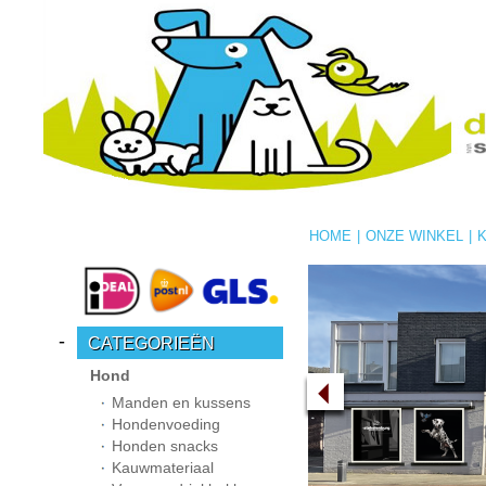
HOME
|
ONZE WINKEL
|
-
CATEGORIEËN
Hond
Manden en kussens
Hondenvoeding
Honden snacks
Kauwmateriaal