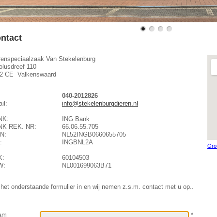
ntact
renspeciaalzaak Van Stekelenburg
olusdreef 110
2 CE Valkenswaard
040-2012826
il:
info@stekelenburgdieren.nl
NK:
ING Bank
NK REK. NR:
66.06.55.705
N:
NL52INGB0660655705
:
INGBNL2A
Gro
K:
60104503
W:
NL001699063B71
 het onderstaande formulier in en wij nemen z.s.m. contact met u op..
am
*