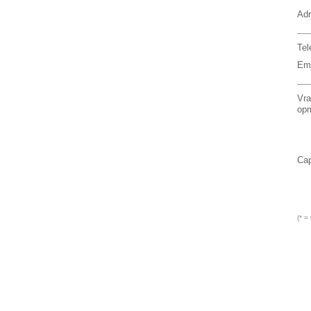
Ad
Tel
Ema
Vra
opm
Cap
(* =