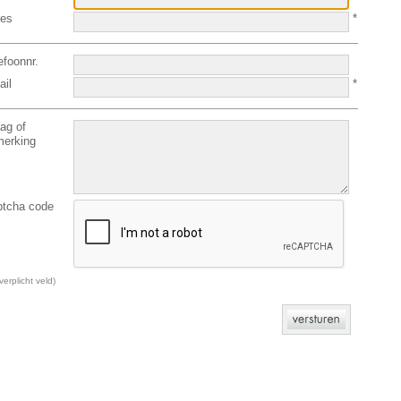
res
*
efoonnr.
il
*
ag of
erking
tcha code
 verplicht veld)