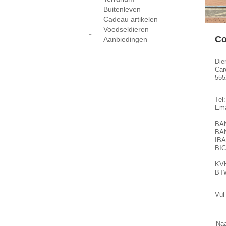
Buitenleven
Cadeau artikelen
Voedseldieren
-
Co
Aanbiedingen
Die
Car
555
Tel:
Ema
BA
BA
IBA
BIC
KV
BT
Vul
Na