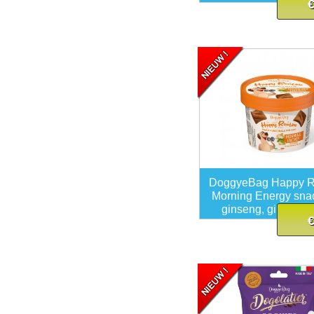
€
DoggyeBag Happy R
Morning Energy sna
ginseng, ginkgo bi
€
taurine