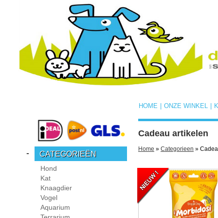
HOME
|
ONZE WINKEL
|
Cadeau artikelen
Home
»
Categorieen
» Cadeau
-
CATEGORIEËN
Hond
Kat
Knaagdier
Vogel
Aquarium
Terrarium