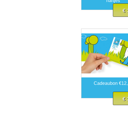
hartjes
€ 
Cadeaubon €12,
€ 