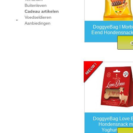
Buitenleven
Cadeau artikelen
Voedseldieren
-
Aanbiedingen
DoggyeBag I Morb
Eend Hondensnack
€
DoggyeBag Love 
Hondensnack m
Yoghurtglazuu