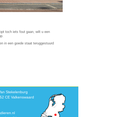
t toch iets fout gaan, wilt u een
op.
en in een goede staat teruggestuurd
Van Stekelenburg
552 CE Valkenswaard
dieren.nl