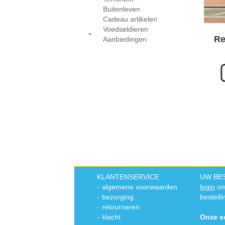
Buitenleven
Cadeau artikelen
Voedseldieren
-
Re
Aanbiedingen
KLANTENSERVICE
UW BE
-
algemene voorwaarden
login
om
-
bezorging
bestelli
-
retourneren
-
klacht
Onze s