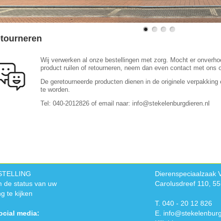
tourneren
Wij verwerken al onze bestellingen met zorg. Mocht er onverhoop
product ruilen of retourneren, neem dan even contact met ons 
De geretourneerde producten dienen in de originele verpakking 
te worden.
Tel: 040-2012826 of email naar: info@stekelenburgdieren.nl
STELLING
Dierenspeciaalzaak 
 de status van uw
Carolusdreef 110, 5
ng te kijken
T. 040 - 20 12 826
ocial media:
E.
info@stekelenburg