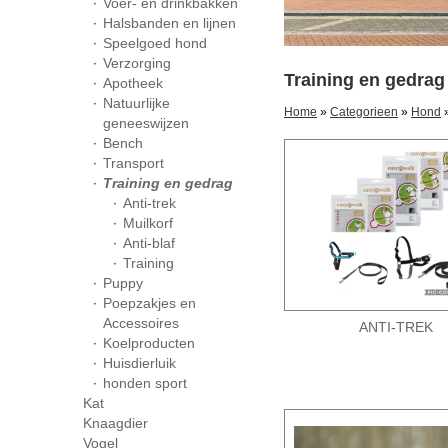
Voer- en drinkbakken
Halsbanden en lijnen
Speelgoed hond
Verzorging
Training en gedrag
Apotheek
Natuurlijke
Home
»
Categorieen
»
Hond
»
geneeswijzen
Bench
Transport
Training en gedrag
Anti-trek
Muilkorf
Anti-blaf
Training
Puppy
Poepzakjes en
Accessoires
ANTI-TREK
Koelproducten
Huisdierluik
honden sport
Kat
Knaagdier
Vogel