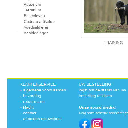
Aquarium
Terrarium
Buitenleven
Cadeau artikelen
Voedseldieren
-
Aanbiedingen
TRAINING
KLANTENSERVICE
UW BESTELLING
-
algemene voorwaarden
login
om de status van uw
-
bezorging
bestelling te kijken
-
retourneren
-
klacht
Onze social media:
-
contact
Volg onze scherpe aanbieding
-
afmelden nieuwsbrief