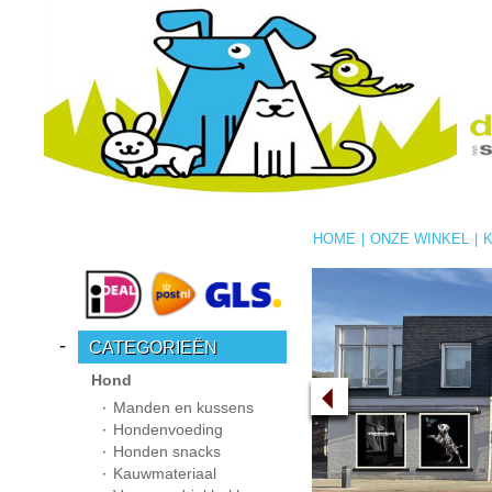
HOME
|
ONZE WINKEL
|
-
CATEGORIEËN
Hond
Manden en kussens
Hondenvoeding
Honden snacks
Kauwmateriaal