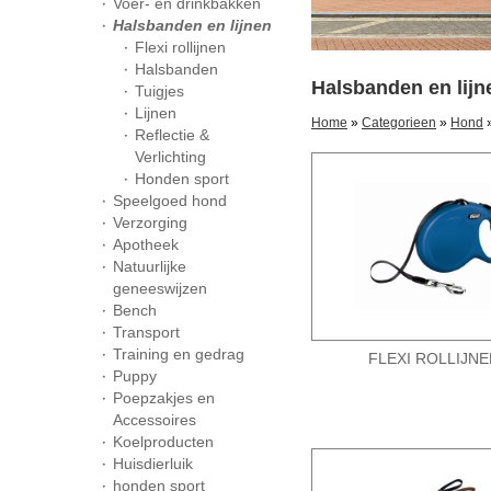
Voer- en drinkbakken
Halsbanden en lijnen
Flexi rollijnen
Halsbanden
Halsbanden en lijn
Tuigjes
Lijnen
Home
»
Categorieen
»
Hond
»
Reflectie &
Verlichting
Honden sport
Speelgoed hond
Verzorging
Apotheek
Natuurlijke
geneeswijzen
Bench
Transport
Training en gedrag
FLEXI ROLLIJN
Puppy
Poepzakjes en
Accessoires
Koelproducten
Huisdierluik
honden sport