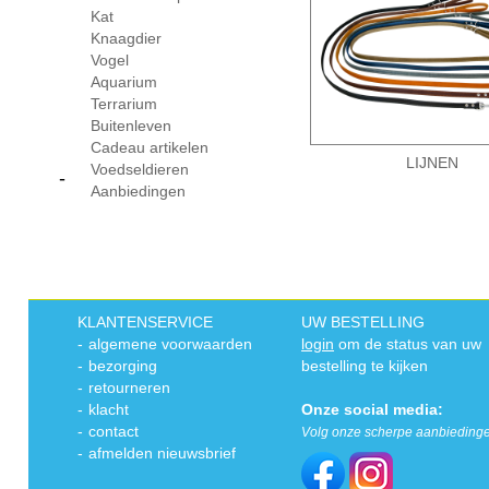
Kat
Knaagdier
Vogel
Aquarium
Terrarium
Buitenleven
Cadeau artikelen
LIJNEN
Voedseldieren
-
Aanbiedingen
KLANTENSERVICE
UW BESTELLING
-
algemene voorwaarden
login
om de status van uw
-
bezorging
bestelling te kijken
-
retourneren
-
klacht
Onze social media:
-
contact
Volg onze scherpe aanbieding
-
afmelden nieuwsbrief