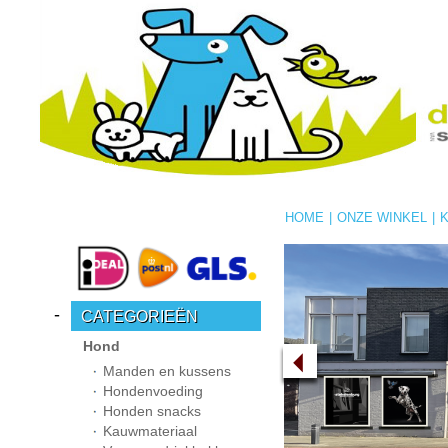
HOME
|
ONZE WINKEL
|
-
CATEGORIEËN
Hond
Manden en kussens
Hondenvoeding
Honden snacks
Kauwmateriaal