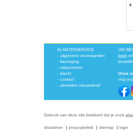
KLANTENSERVICE
UW BE
-
algemene voorwaarden
login
om
-
bezorging
bestelli
-
retourneren
-
klacht
Onze s
-
contact
Volg onz
-
afmelden nieuwsbrief
Gebruik van deze site betekent dat je onze
alg
disclaimer
|
privacybeleid
|
sitemap
|
login