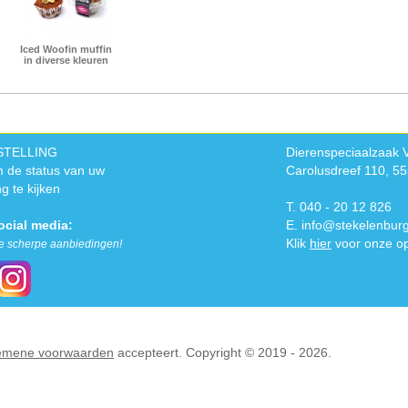
Iced Woofin muffin
in diverse kleuren
STELLING
Dierenspeciaalzaak 
 de status van uw
Carolusdreef 110, 5
ng te kijken
T. 040 - 20 12 826
ocial media:
E.
info@stekelenburg
Klik
hier
voor onze op
e scherpe aanbiedingen!
emene voorwaarden
accepteert. Copyright © 2019 - 2026.