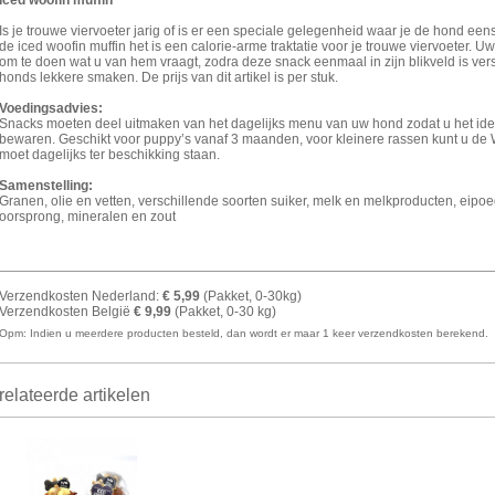
Iced woofin muffin
Is je trouwe viervoeter jarig of is er een speciale gelegenheid waar je de hond ee
de iced woofin muffin het is een calorie-arme traktatie voor je trouwe viervoeter. 
om te doen wat u van hem vraagt, zodra deze snack eenmaal in zijn blikveld is ver
honds lekkere smaken. De prijs van dit artikel is per stuk.
Voedingsadvies:
Snacks moeten deel uitmaken van het dagelijks menu van uw hond zodat u het ide
bewaren. Geschikt voor puppy’s vanaf 3 maanden, voor kleinere rassen kunt u de Wo
moet dagelijks ter beschikking staan.
Samenstelling:
Granen, olie en vetten, verschillende soorten suiker, melk en melkproducten, eipoe
oorsprong, mineralen en zout
Verzendkosten Nederland:
€ 5,99
(Pakket, 0-30kg)
Verzendkosten België
€ 9,99
(Pakket, 0-30 kg)
Opm: Indien u meerdere producten besteld, dan wordt er maar 1 keer verzendkosten berekend.
elateerde artikelen