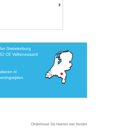
Van Stekelenburg
552 CE Valkenswaard
dieren.nl
eningstijden.
Onderhoud:
De Heeren van Vonder