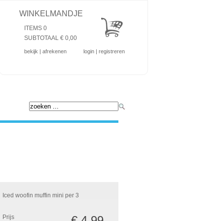
WINKELMANDJE
ITEMS 0
SUBTOTAAL €
0,00
bekijk
|
afrekenen
login
|
registreren
Iced woofin muffin mini per 3
Prijs
€ 4,99