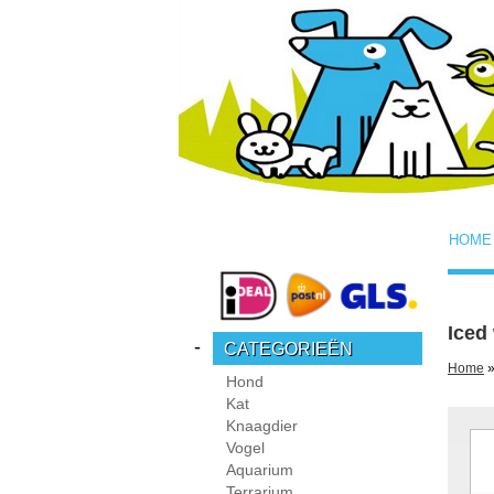
HOME
Iced
-
CATEGORIEËN
Home
»
Hond
Kat
Knaagdier
Vogel
Aquarium
Terrarium