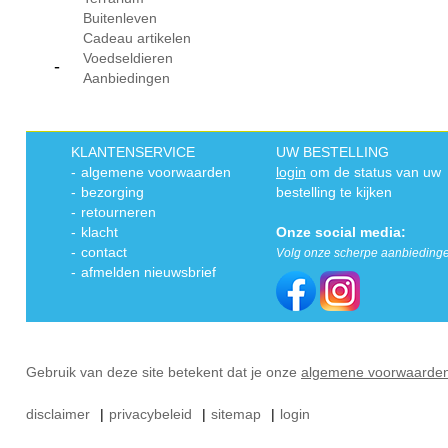
Buitenleven
Cadeau artikelen
Voedseldieren
-
Aanbiedingen
KLANTENSERVICE
UW BESTELLING
-
algemene voorwaarden
login
om de status van uw
-
bezorging
bestelling te kijken
-
retourneren
-
klacht
Onze social media:
-
contact
Volg onze scherpe aanbieding
-
afmelden nieuwsbrief
Gebruik van deze site betekent dat je onze
algemene voorwaarde
disclaimer
|
privacybeleid
|
sitemap
|
login