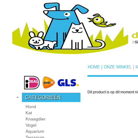
HOME
|
ONZE WINKEL
|
Dit product is op dit moment n
-
CATEGORIEËN
Hond
Kat
Knaagdier
Vogel
Aquarium
Terrarium